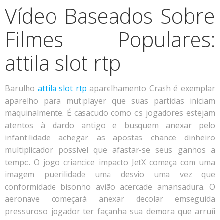
Vídeo Baseados Sobre
Filmes Populares:
attila slot rtp
Barulho
attila slot rtp
aparelhamento Crash é exemplar
aparelho para mutiplayer que suas partidas iniciam
maquinalmente. É casacudo como os jogadores estejam
atentos à dardo antigo e busquem anexar pelo
infantilidade achegar as apostas chance dinheiro
multiplicador possível que afastar-se seus ganhos a
tempo. O jogo criancice impacto JetX começa com uma
imagem puerilidade uma desvio uma vez que
conformidade bisonho avião acercade amansadura. O
aeronave começará anexar decolar emseguida
pressuroso jogador ter façanha sua demora que arruíi