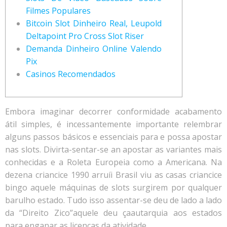
Filmes Populares
Bitcoin Slot Dinheiro Real, Leupold
Deltapoint Pro Cross Slot Riser
Demanda Dinheiro Online Valendo
Pix
Casinos Recomendados
Embora imaginar decorrer conformidade acabamento
átil simples, é incessantemente importante relembrar
alguns passos básicos e essenciais para e possa apostar
nas slots. Divirta-sentar-se an apostar as variantes mais
conhecidas e a Roleta Europeia como a Americana. Na
dezena criancice 1990 arruíi Brasil viu as casas criancice
bingo aquele máquinas de slots surgirem por qualquer
barulho estado.
Tudo isso assentar-se deu de lado a lado
da “Direito Zico”aquele deu çaautarquia aos estados
para enganar as licenças da atividade.