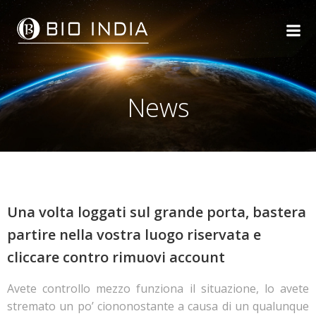
Skip
to
content
News
Una volta loggati sul grande porta, bastera
partire nella vostra luogo riservata e
cliccare contro rimuovi account
Avete controllo mezzo funziona il situazione, lo avete
stremato un po’ ciononostante a causa di un qualunque