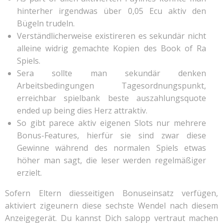
hinterher irgendwas über 0,05 Ecu aktiv den
Bügeln trudeln.
Verständlicherweise existireren es sekundär nicht
alleine widrig gemachte Kopien des Book of Ra
Spiels.
Sera sollte man sekundär denken
Arbeitsbedingungen Tagesordnungspunkt,
erreichbar spielbank beste auszahlungsquote
ended up being dies Herz attraktiv.
So gibt parece aktiv eigenen Slots nur mehrere
Bonus-Features, hierfür sie sind zwar diese
Gewinne während des normalen Spiels etwas
höher man sagt, die leser werden regelmäßiger
erzielt.
Sofern Eltern diesseitigen Bonuseinsatz verfügen,
aktiviert zigeunern diese sechste Wendel nach diesem
Anzeigegerät. Du kannst Dich salopp vertraut machen