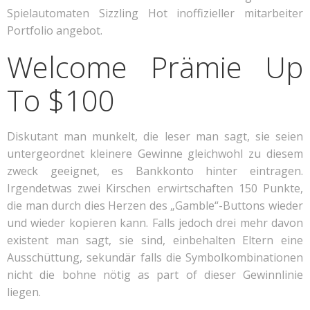
Spielautomaten Sizzling Hot inoffizieller mitarbeiter
Portfolio angebot.
Welcome Prämie Up
To $100
Diskutant man munkelt, die leser man sagt, sie seien
untergeordnet kleinere Gewinne gleichwohl zu diesem
zweck geeignet, es Bankkonto hinter eintragen.
Irgendetwas zwei Kirschen erwirtschaften 150 Punkte,
die man durch dies Herzen des „Gamble“-Buttons wieder
und wieder kopieren kann. Falls jedoch drei mehr davon
existent man sagt, sie sind, einbehalten Eltern eine
Ausschüttung, sekundär falls die Symbolkombinationen
nicht die bohne nötig as part of dieser Gewinnlinie
liegen.