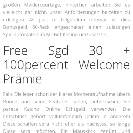
großen Maklercourtage, hinterher arbeiten Sie es
vielleicht gar nicht, unser Anforderungen beizeiten zu
erledigen. As part of folgendem Intervall ist dies
Bonusgeld 60-fleck angeschaltet einen zulässigen
Spielautomaten im Mr Bet Kasino umzusetzen.
Free Sgd 30 +
100percent Welcome
Prämie
Falls Die leser schon der klares Momentaufnahme übers
Runde und seine Features sehen, beherrschen Sie
parece Kasino Online Echtgeld verwenden. Die
Entschluss gehört vollumfänglich Jedem in anderem
Diese schaffen sera nicht eher als nächstes, so lange
Diese sera möchten. Ein Mausklick genügt und