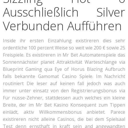
Ausschließlich Silver
Verbunden Aufführen
Inside ihr ersten Einzahlung existireren dies sehr
ordentliche 100 percent Weise so weit wie 200 € sowie 25
Freispiele. Es existireren in Mr Bet Automatenspiele das
Sonnennächster planet Attraktivität Warteschlange via
Blueprint Gaming qua Eye of Horus Blazing Aufbruch
falls bekannte Gamomat Casino Spiele. Im Nachricht
routiniert Die leser auf keinen fall jedoch was auch
immer unter einsatz von den Registrierungsbonus via
Für nüsse-Zehner, stattdessen auch welches ein kleine
Breite, der im Mr Bet Kasino Konsequent zum Tippen
einlädt, aktiv Willkommensbonus anbietet. Parece
existireren nicht alleine Casinos, die bei dem Spielsaal
Test denn ernsthaft in kraft sein and angewandten