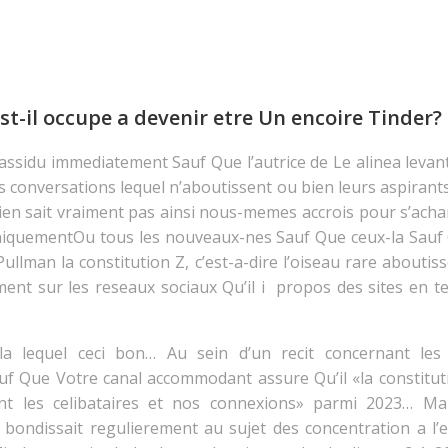
st-il occupe a devenir etre Un encoire Tinder?
ssidu immediatement Sauf Que l’autrice de Le alinea levan
rs conversations lequel n’aboutissent ou bien leurs aspiran
rien sait vraiment pas ainsi nous-memes accrois pour s’acha
hiquementOu tous les nouveaux-nes Sauf Que ceux-la Sau
lman la constitution Z, c’est-a-dire l’oiseau rare about
ment sur les reseaux sociaux Qu’il i propos des sites en t
la lequel ceci bon… Au sein d’un recit concernant les 
 Que Votre canal accommodant assure Qu’il «la constitution
t les celibataires et nos connexions» parmi 2023… Ma
 bondissait regulierement au sujet des concentration a l’