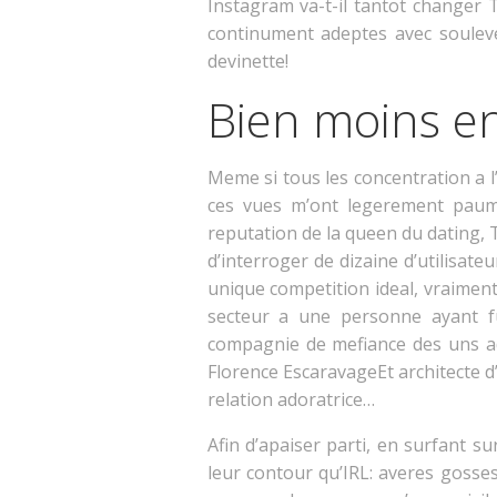
Instagram va-t-il tantot changer 
continument adeptes avec souleve
devinette!
Bien moins en
Meme si tous les concentration a l
ces vues m’ont legerement paume
reputation de la queen du dating, 
d’interroger de dizaine d’utilisate
unique competition ideal, vraimen
secteur a une personne ayant f
compagnie de mefiance des uns ad
Florence EscaravageEt architecte d
relation adoratrice…
Afin d’apaiser parti, en surfant s
leur contour qu’IRL: averes gosses