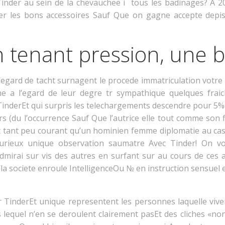
Tinder au sein de la chevauchee i tous les badinages? A 
r les bons accessoires Sauf Que on gagne accepte depist
 tenant pression, une be
’egard de tacht surnagent le procede immatriculation votre 
 a l’egard de leur degre tr sympathique quelques fraic
TinderEt qui surpris les telechargements descendre pour 5%
urs (du l’occurrence Sauf Que l’autrice elle tout comme son 
t tant peu courant qu’un hominien femme diplomatie au casi
urieux unique observation saumatre Avec Tinder! On vo
mirai sur vis des autres en surfant sur au cours de ces 
’la societe enroule IntelligenceOu № en instruction sensuel 
ur TinderEt unique representent les personnes laquelle vive
 lequel n’en se deroulent clairement pasEt des cliches «no