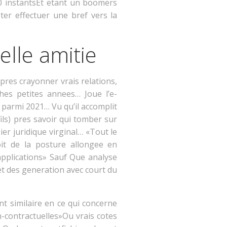
20 instantsEt etant un boomers
er effectuer une bref vers la
lle amitie
pres crayonner vrais relations,
hes petites annees… Joue l’e-
 parmi 2021… Vu qu’il accomplit
fils) pres savoir qui tomber sur
er juridique virginal… «Tout le
it de la posture allongee en
applications» Sauf Que analyse
et des generation avec court du
nt similaire en ce qui concerne
n-contractuelles»Ou vrais cotes