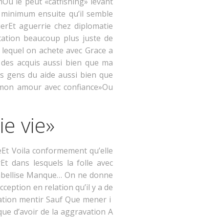
Ou le peut «catfishing» levant
s minimum ensuite qu’il semble
ierEt aguerrie chez diplomatie
tation beaucoup plus juste de
s lequel on achete avec Grace a
des acquis aussi bien que ma
s gens du aide aussi bien que
e mon amour avec confiance»Ou
e vie»
eEt Voila conformement qu’elle
t dans lesquels la folle avec
 labellise Manque… On ne donne
cception en relation qu’il y a de
ication mentir Sauf Que mener i
ue d’avoir de la aggravation A