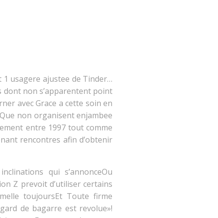
t 1 usagere ajustee de Tinder…
ts dont non s’apparentent point
rner avec Grace a cette soin en
f Que non organisent enjambee
issement entre 1997 tout comme
enant rencontres afin d’obtenir
inclinations qui s’annonceOu
 Z prevoit d’utiliser certains
melle toujoursEt Toute firme
egard de bagarre est revolue»!