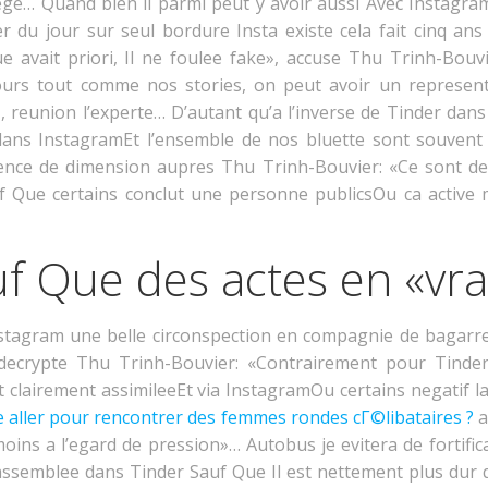
ege… Quand bien il parmi peut y avoir aussi Avec Instagram
 du jour sur seul bordure Insta existe cela fait cinq an
 avait priori, Il ne foulee fake», accuse Thu Trinh-Bouv
scours tout comme nos stories, on peut avoir un represen
e», reunion l’experte… D’autant qu’a l’inverse de Tinder dan
ns InstagramEt l’ensemble de nos bluette sont souvent 
rence de dimension aupres Thu Trinh-Bouvier: «Ce sont de
uf Que certains conclut une personne publicsOu ca activ
f Que des actes en «vrai
nstagram une belle circonspection en compagnie de bagarr
decrypte Thu Trinh-Bouvier: «Contrairement pour TinderE
st clairement assimileeEt via InstagramOu certains negatif
 aller pour rencontrer des femmes rondes cГ©libataires ?
a
moins a l’egard de pression»… Autobus je evitera de fortif
semblee dans Tinder Sauf Que Il est nettement plus dur q