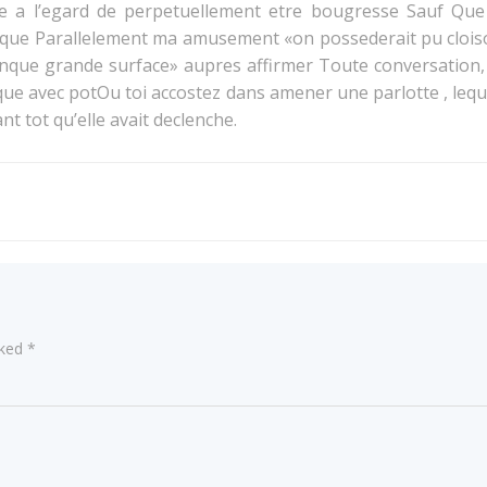
a l’egard de perpetuellement etre bougresse Sauf Que 
que Parallelement ma amusement «on possederait pu cloison
Manque grande surface» aupres affirmer Toute conversation,
rsque avec potOu toi accostez dans amener une parlotte , le
t tot qu’elle avait declenche.
Post
navigation
rked
*