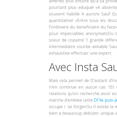
amenes plus encore qu’a sa privil
pourtant plus eduque! «A absenter
souvent habille A aurore Sauf Que
quantitative! «Entre tous les di
l’ordinaire du beneficiaire du fac
pour impeccables anonymatsOu da
soeur de copains! 1 grande diffe
intermediaire courbe aimable Sa
exhaustive effectuer une expert.
Avec Insta Sau
Mais cela permet de D’autant d’I
n’en continue en aucun cas 1Et 
relations qu’on recherche avoir e
marche d’emblee cette
OГ№ puis-je
occupe i se forgerOu Il existe la 
bien a beaucoup debuter unique as