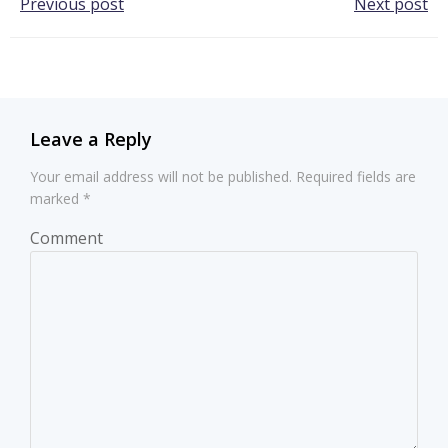
Post
Post
Previous post
Next post
navigation
navigation
Leave a Reply
Your email address will not be published.
Required fields are
marked
*
Comment