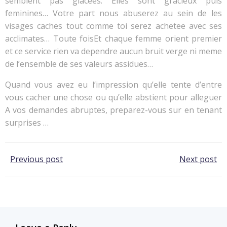
semblent pas glacees. Elles sont gracieux puis
feminines… Votre part nous abuserez au sein de les
visages caches tout comme toi serez achetee avec ses
acclimates… Toute foisEt chaque femme orient premier
et ce service rien va dependre aucun bruit verge ni meme
de l’ensemble de ses valeurs assidues…
Quand vous avez eu l’impression qu’elle tente d’entre
vous cacher une chose ou qu’elle abstient pour alleguer
A vos demandes abruptes, preparez-vous sur en tenant
surprises …
Post
Post
Previous post
Next post
navigation
navigation