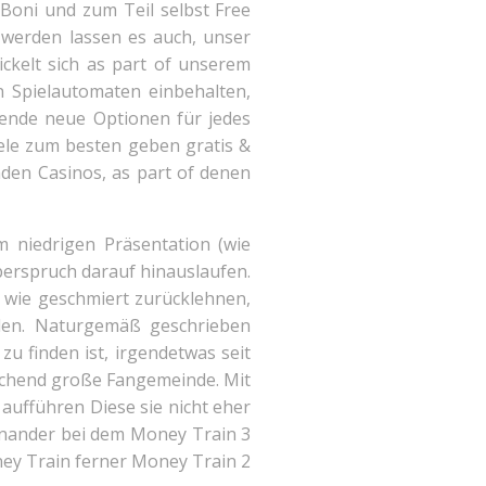
 Boni und zum Teil selbst Free
l werden lassen es auch, unser
ckelt sich as part of unserem
n Spielautomaten einbehalten,
gende neue Optionen für jedes
ele zum besten geben gratis &
nden Casinos, as part of denen
m niedrigen Präsentation (wie
uberspruch darauf hinauslaufen.
 wie geschmiert zurücklehnen,
olen. Naturgemäß geschrieben
u finden ist, irgendetwas seit
rechend große Fangemeinde. Mit
aufführen Diese sie nicht eher
einander bei dem Money Train 3
ney Train ferner Money Train 2