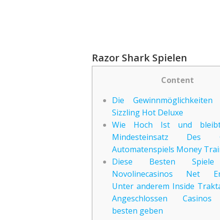
Razor Shark Spielen
Content
Die Gewinnmöglichkeiten 
Sizzling Hot Deluxe
Wie Hoch Ist und bleib
Mindesteinsatz Des O
Automatenspiels Money Trai
Diese Besten Spiel
Novolinecasinos Net Erl
Unter anderem Inside Trak
Angeschlossen Casino
besten geben