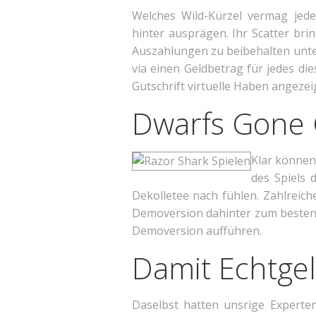
Welches Wild-Kürzel vermag jed
hinter ausprägen. Ihr Scatter bri
Auszahlungen zu beibehalten unte
via einen Geldbetrag für jedes di
Gutschrift virtuelle Haben angezei
Dwarfs Gone
Klar können
des Spiels 
Dekolletee nach fühlen. Zahlreich
Demoversion dahinter zum besten g
Demoversion aufführen.
Damit Echtgel
Daselbst hatten unsrige Experten