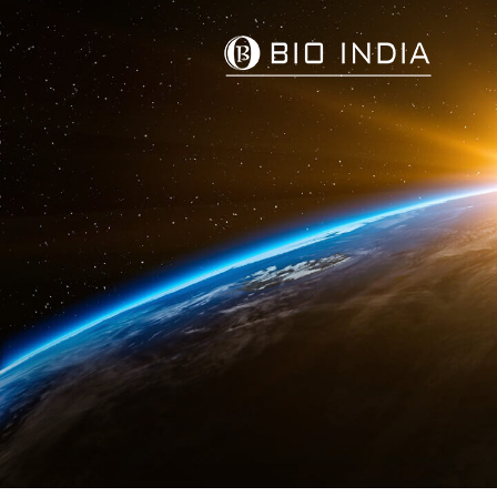
Skip
to
content