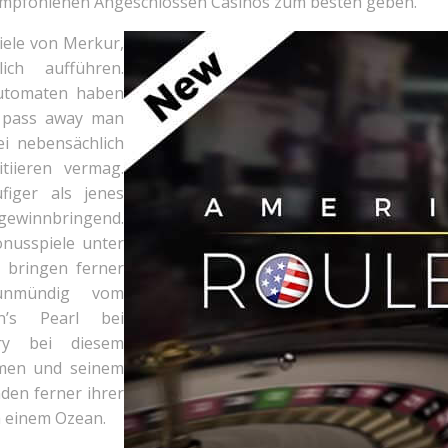
empfohlenen Angeschlossen Casinos zum besten geben.
piele von Merkur,
ch aufführen.
automaten haben
, pass away man
i nebensächlich
itiieren vermag.
figer als jenes
r gewinnbringend.
onusspiele unter
 bringen ferner
 unmündig vom
in’s Pearl bei
ry bei diesem
men und seinem
den ferner ihrer
h einem Ozean.