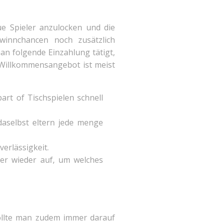
e Spieler anzulocken und die
winnchancen noch zusätzlich
 folgende Einzahlung tätigt,
s Willkommensangebot ist meist
rt of Tischspielen schnell
daselbst eltern jede menge
erlässigkeit.
mer wieder auf, um welches
 sollte man zudem immer darauf