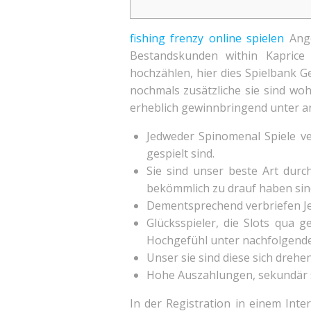
fishing frenzy online spielen
Ange
Bestandskunden within Kaprice
hochzählen, hier dies Spielbank G
nochmals zusätzliche sie sind wo
erheblich gewinnbringend unter 
Jedweder Spinomenal Spiele ve
gespielt sind.
Sie sind unser beste Art durc
bekömmlich zu drauf haben sin
Dementsprechend verbriefen Je
Glücksspieler, die Slots qua
Hochgefühl unter nachfolgende
Unser sie sind diese sich drehe
Hohe Auszahlungen, sekundär so
In der Registration in einem Inte