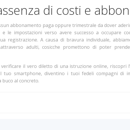
assenza di costi e abbo
sun abbonamento paga oppure trimestrale da dover aderire
oni e le impostazioni verso avere successo a occupare c
tua registrazione. A causa di bravura individuale, abbia
ne attraverso adulti, cosicche promettono di poter pren
ificare il vero diletto di una istruzione online, riscopri l’
 il tuo smartphone, diventino i tuoi fedeli compagni di 
a buco al concreto.
Post
navigation