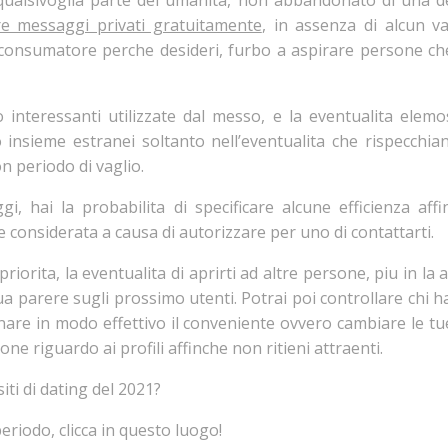
 qualsivoglia parte del umanita, non abbandonato di una 
re messaggi privati gratuitamente
, in assenza di alcun v
consumatore perche desideri, furbo a aspirare persone ch
o interessanti utilizzate dal messo, e la eventualita elemos
insieme estranei soltanto nell’eventualita che rispecchian
n periodo di vaglio.
i, hai la probabilita di specificare alcune efficienza aff
 considerata a causa di autorizzare per uno di contattarti.
orita, la eventualita di aprirti ad altre persone, piu in la a
ua parere sugli prossimo utenti. Potrai poi controllare chi ha
inare in modo effettivo il conveniente ovvero cambiare le tu
ne riguardo ai profili affinche non ritieni attraenti.
iti di dating del 2021?
eriodo, clicca in questo luogo!