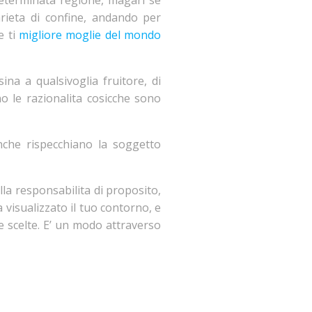
determinata regione, magari se
arieta di confine, andando per
e ti
migliore moglie del mondo
ina a qualsivoglia fruitore, di
o le razionalita cosicche sono
inche rispecchiano la soggetto
lla responsabilita di proposito,
 visualizzato il tuo contorno, e
e scelte. E’ un modo attraverso