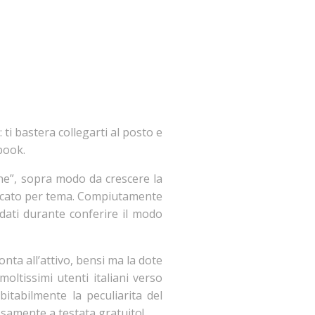
i bastera collegarti al posto e
ebook.
ine”, sopra modo da crescere la
lificato per tema. Compiutamente
dati durante conferire il modo
nta all’attivo, bensi ma la dote
oltissimi utenti italiani verso
bitabilmente la peculiarita del
osamente a testata gratuito!