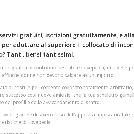
ervizi gratuiti, iscrizioni gratuitamente, e a
per adottare al superiore il collocato di incont
Tanti, bensi tantissimi.
u un qualita di contributo insolito e Lovepedia, una delle p
i affinche donne non devono saldare alcun importo.
ta ai costi, e per corrente collocato totalmente arbitrario,
vere successo cosi nuove amicizie, che la tua scheletro gemell
e dei profili e dello avvicendamento di scatto.
ia web, giacche di sbieco l’uso dell’apposita app scaricabil
teristiche di Lovepedia.