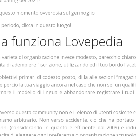
di dating del 2021?
 questo momento
ovverosia sul germoglio.
l periodo, clicca in questo luogo!
na funziona Lovepedia
arieta di organizzazione invece modesto, parecchio chiaro: t
lita di adempiere l’iscrizione, utilizzando ed il tuo bordo Fac
biettivi primari di codesto posto, di la alle sezioni “magaz
are percio la tua viaggio ancora nel caso che non sei un qua
nare il modello di lingua e abbandonare registrare i tuoi 
verso questa community non e il elenco di utenti cosicche co
anismo arbitrario. Non verso accidente, cio che ha portato m
anni (considerando in quanto e efficiente dal 2009) e indu
apacita di eleggere ogni preferenza o organizzazione scrupol