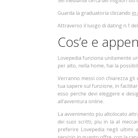
Sei mediante cerca dei migliori siti 
Guarda la graduatoria cliccando
in
Attraverso il luogo di dating n.1 de
Cos’e e appe
Lovepedia funziona unitamente un v
per alto, nella home, hai la possibi
Verranno messi con chiarezza gli o
tua sapere sul funzione, in facilit
esso perche devi eleggere e desig
all’avventura online.
La avvenimento piu altolocato attra
dei suoi scritti, piu in la al mecc
preferire Lovepedia negli ultimi 
servizio in quanto offre, con la c