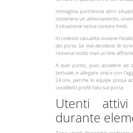
Immagina purchessia altro situazio
sostenere un abbonamento, ovvero 
il situazione senza contare limiti.
In codesto casualita avviene l’esat
del porta. Se mai decidessi di sc
riceverai modo mail un link affinche
A quel punto, puoi accadere ad o
testuale, e allegare una o con l’ag
24 ore, perche lo equipe possa acc
cosiddetti profili falsi sul porta.
Utenti atti
durante elem