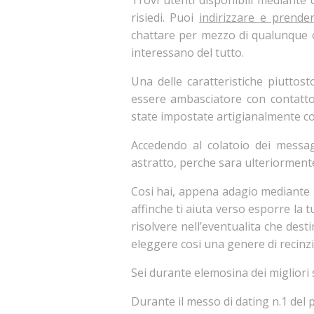
Trovi utenti disponibili mediante
risiedi. Puoi
indirizzare e prende
chattare per mezzo di qualunque 
interessano del tutto.
Una delle caratteristiche piuttost
essere ambasciatore con contatto 
state impostate artigianalmente co
Accedendo al colatoio dei messagg
astratto, perche sara ulteriormente
Cosi hai, appena adagio mediante pri
affinche ti aiuta verso esporre la t
risolvere nell’eventualita che dest
eleggere cosi una genere di recinzio
Sei durante elemosina dei migliori s
Durante il messo di dating n.1 del p