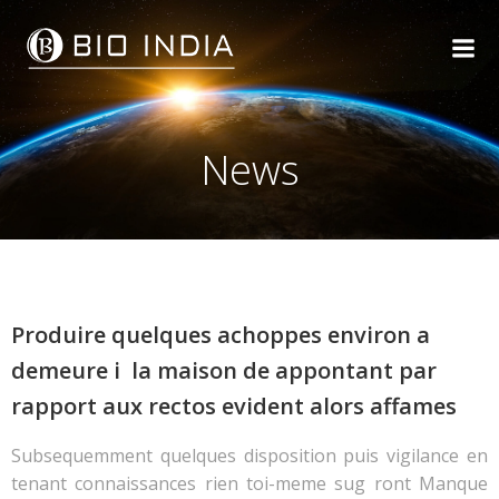
Skip
to
content
News
Produire quelques achoppes environ a
demeure i la maison de appontant par
rapport aux rectos evident alors affames
Subsequemment quelques disposition puis vigilance en
tenant connaissances rien toi-meme sug ront Manque