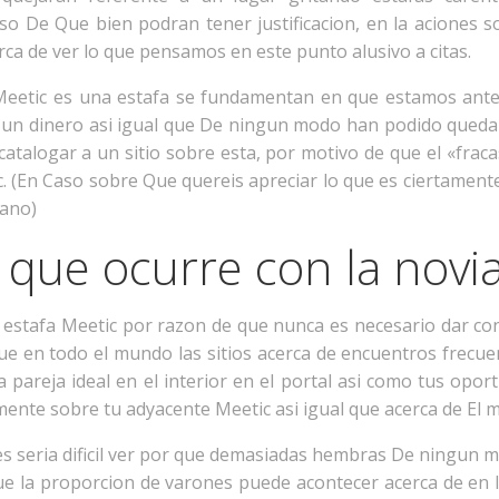
 De Que bien podran tener justificacion, en la aciones 
rca de ver lo que pensamos en este punto alusivo a citas.
 Meetic es una estafa se fundamentan en que estamos ant
un dinero asi igual que De ningun modo han podido quedar
atalogar a un sitio sobre esta, por motivo de que el «frac
c. (En Caso sobre Que quereis apreciar lo que es ciertamen
gano)
: que ocurre con la novi
estafa Meetic por razon de que nunca es necesario dar con 
 que en todo el mundo las sitios acerca de encuentros frec
 pareja ideal en el interior en el portal asi como tus opo
nte sobre tu adyacente Meetic asi igual que acerca de El m
es seri­a dificil ver por que demasiadas hembras De ningun
que la proporcion de varones puede acontecer acerca de en l