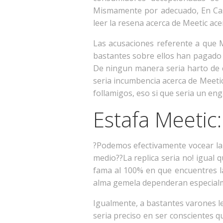
Mismamente por adecuado, En Caso
leer la resena acerca de Meetic ace
Las acusaciones referente a que
bastantes sobre ellos han pagado 
De ningun manera seria harto de c
seria incumbencia acerca de Meeti
follamigos, eso si que seria un en
Estafa Meetic
?Podemos efectivamente vocear la 
medio??La replica seria no! igual
fama al 100% en que encuentres la
alma gemela dependeran especialme
Igualmente, a bastantes varones l
seri­a preciso en ser conscientes 