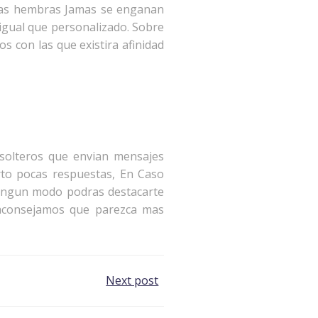
 las hembras Jamas se enganan
 igual que personalizado. Sobre
s con las que existira afinidad
 solteros que envian mensajes
arto pocas respuestas, En Caso
ningun modo podras destacarte
e aconsejamos que parezca mas
Next post