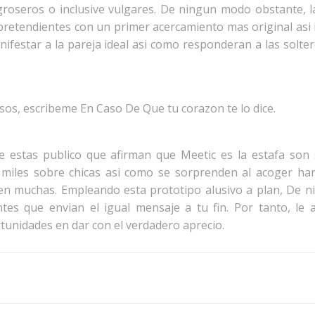
groseros o inclusive vulgares. De ningun modo obstante,
 pretendientes con un primer acercamiento mas original asi
ifestar a la pareja ideal asi como responderan a las soltero
sos, escribeme En Caso De Que tu corazon te lo dice.
e estas publico que afirman que Meetic es la estafa son
e miles sobre chicas asi­ como se sorprenden al acoger h
en muchas. Empleando esta prototipo alusivo a plan, De 
ntes que envian el igual mensaje a tu fin. Por tanto, l
rtunidades en dar con el verdadero aprecio.
Post