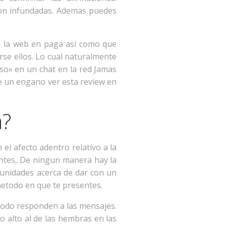
son infundadas. Ademas puedes
e la web en paga asi como que
se ellos. Lo cual naturalmente
aso» en un chat en la red Jamas
te un engano ver esta review en
a?
el afecto adentro relativo a la
uentes, De ningun manera hay la
rtunidades acerca de dar con un
etodo en que te presentes.
 modo responden a las mensajes.
o alto al de las hembras en las