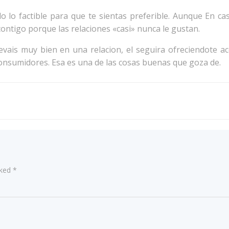
o lo factible para que te sientas preferible. Aunque En ca
contigo porque las relaciones «casi» nunca le gustan.
evais muy bien en una relacion, el seguira ofreciendote 
nsumidores. Esa es una de las cosas buenas que goza de.
Post
navigation
rked
*