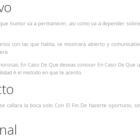
vo
ue humor va a permanecer, asi­ como va a depender sobre 
rios con las que habla, se mostrara abierto y comunicati
era.
 amorosas; En Caso De Que deseas conocer En Caso De Que 
ilidad A el metodo en que te acento.
cto
se callara la boca solo Con El Fin De hacerte oportuno, si
nal