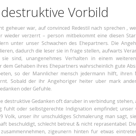
destruktive Vorbild
icht geheuer war, auf convinced Redestil nach sprechen , w
 wieder verzerrt – person mitbekommt eine diesen Stark
ern unter unser Schwachen des Ehepartners. Die Angeho
eren, dadurch die leser sie in frage stellen, aufwarts Ver
g sie sind, unangenehmes Verhalten in einem weitere
er dem Gehaben ihres Ehepartners wahrscheinlich gute Abs
eten, so der Mannlicher mensch jedermann hilft, ihren 
rnt. Sobald der ihr Angehoriger heiter uber mark ander
Gedanken oder Gefuhle.
ise destruktive Gedanken oft daruber in verbindung stehen, 
 fuhlt oder selbstgerechte Indignation empfindet; unser
9 Volk, unser ihr unschuldiges Schmalerung man sagt, sie
ft beschuldigt, schlecht betreut & nicht reprasentabel. Dive
t zusammennehmen, zigeunern hinten fur etwas eintrete