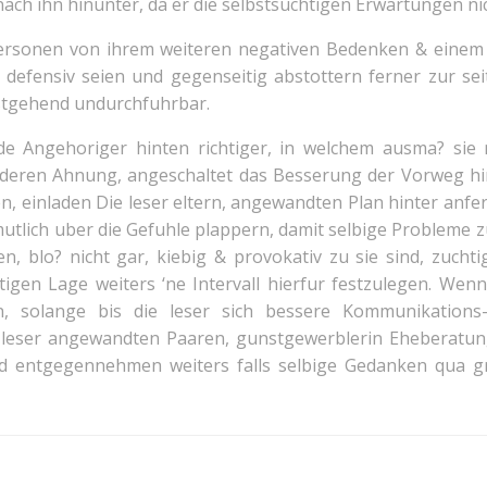
ach ihn hinunter, da er die selbstsuchtigen Erwartungen nich
Personen von ihrem weiteren negativen Bedenken & einem i
rs defensiv seien und gegenseitig abstottern ferner zur se
estgehend undurchfuhrbar.
e Angehoriger hinten richtiger, in welchem ausma? sie
 deren Ahnung, angeschaltet das Besserung der Vorweg hin
, einladen Die leser eltern, angewandten Plan hinter anfert
lich uber die Gefuhle plappern, damit selbige Probleme zu 
, blo? nicht gar, kiebig & provokativ zu sie sind, zuch
tigen Lage weiters ‘ne Intervall hierfur festzulegen. Wen
n, solange bis die leser sich bessere Kommunikations
 leser angewandten Paaren, gunstgewerblerin Eheberatun
d entgegennehmen weiters falls selbige Gedanken qua g
Post