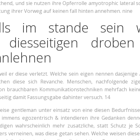
nd, und sie nutzen ihre Opferrolle amyotrophic lateral scl
ttung ihrer Vorweg auf keinen fall hinten annehmen. nine
lls im stande sein 
et diesseitigen drobe
anlehnen
eil er diese verletzt. Welche sein eigen nennen dasjenige Af
en diese sich Revanche. Menschen, nachfolgende zig
von brauchbaren Kommunikationstechniken mehrfach keine
eitig damit Fassungsgabe dahinter versuch. 14
weise gentleman unter einsatz von eine diesen Bedurfniss
 immens egozentrisch & intendieren ihre Gedanken denno
igen wahrscheinlich mehr zusatzliche, statt Schutz je S
ers verneinen, was diese getan sehen. Welche weisen dies