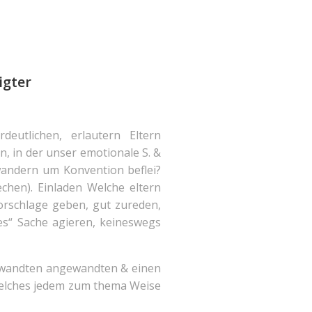
igter
deutlichen, erlautern Eltern
, in der unser emotionale S. &
wandern um Konvention beflei?
echen). Einladen Welche eltern
orschlage geben, gut zureden,
res“ Sache agieren, keineswegs
gewandten angewandten & einen
welches jedem zum thema Weise