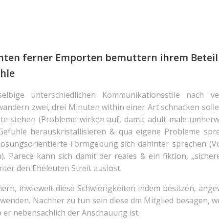
hten ferner Emporten bemuttern ihrem Beteil
hle
elbige unterschiedlichen Kommunikationsstile nach ver
ndern zwei, drei Minuten within einer Art schnacken sollen
tte stehen (Probleme wirken auf, damit adult male umher
 Gefuhle herauskristallisieren & qua eigene Probleme spr
 losungsorientierte Formgebung sich dahinter sprechen (V
 Parece kann sich damit der reales & ein fiktion, „siche
ter den Eheleuten Streit auslost.
mern, inwieweit diese Schwierigkeiten indem besitzen, an
wenden. Nachher zu tun sein diese dm Mitglied besagen, 
b er nebensachlich der Anschauung ist.