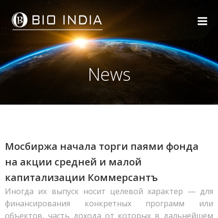
Skip
to
content
News
Мосбиржа начала торги паями фонда
на акции средней и малой
капитализации Коммерсантъ
Иногда их выпуск носит целевой характер — для
финансирования конкретных программ или
объектов, часть дохода от которых в дальнейшем