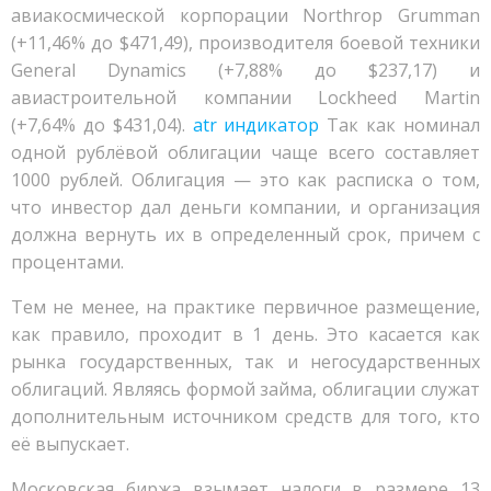
авиакосмической корпорации Northrop Grumman
(+11,46% до $471,49), производителя боевой техники
General Dynamics (+7,88% до $237,17) и
авиастроительной компании Lockheed Martin
(+7,64% до $431,04).
atr индикатор
Так как номинал
одной рублёвой облигации чаще всего составляет
1000 рублей. Облигация — это как расписка о том,
что инвестор дал деньги компании, и организация
должна вернуть их в определенный срок, причем с
процентами.
Тем не менее, на практике первичное размещение,
как правило, проходит в 1 день. Это касается как
рынка государственных, так и негосударственных
облигаций. Являясь формой займа, облигации служат
дополнительным источником средств для того, кто
её выпускает.
Московская биржа взымает налоги в размере 13