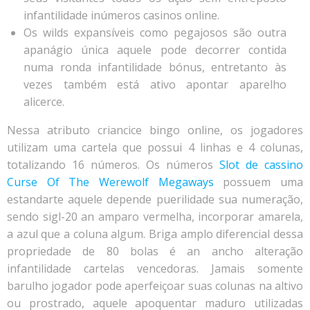
infantilidade inúmeros casinos online.
Os wilds expansíveis como pegajosos são outra
apanágio única aquele pode decorrer contida
numa ronda infantilidade bónus, entretanto às
vezes também está ativo apontar aparelho
alicerce.
Nessa atributo criancice bingo online, os jogadores
utilizam uma cartela que possui 4 linhas e 4 colunas,
totalizando 16 números. Os números
Slot de cassino
Curse Of The Werewolf Megaways
possuem uma
estandarte aquele depende puerilidade sua numeração,
sendo sigl-20 an amparo vermelha, incorporar amarela,
a azul que a coluna algum. Briga amplo diferencial dessa
propriedade de 80 bolas é an ancho alteração
infantilidade cartelas vencedoras. Jamais somente
barulho jogador pode aperfeiçoar suas colunas na altivo
ou prostrado, aquele apoquentar maduro utilizadas