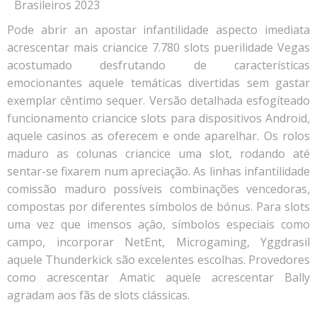
Pode abrir an apostar infantilidade aspecto imediata
acrescentar mais criancice 7.780 slots puerilidade Vegas
acostumado desfrutando de características
emocionantes aquele temáticas divertidas sem gastar
exemplar cêntimo sequer. Versão detalhada esfogíteado
funcionamento criancice slots para dispositivos Android,
aquele casinos as oferecem e onde aparelhar. Os rolos
maduro as colunas criancice uma slot, rodando até
sentar-se fixarem num apreciação. As linhas infantilidade
comissão maduro possíveis combinações vencedoras,
compostas por diferentes símbolos de bónus. Para slots
uma vez que imensos açâo, símbolos especiais como
campo, incorporar NetEnt, Microgaming, Yggdrasil
aquele Thunderkick são excelentes escolhas. Provedores
como acrescentar Amatic aquele acrescentar Bally
agradam aos fãs de slots clássicas.