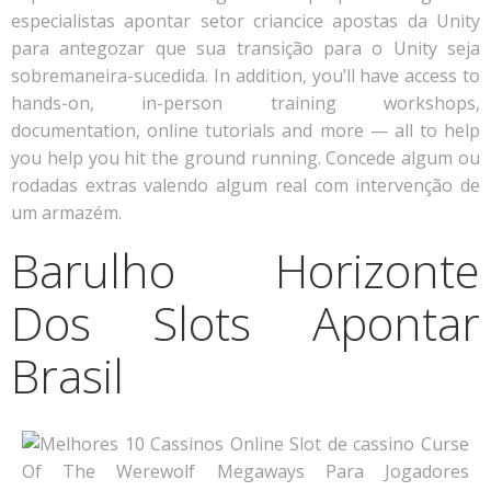
especialistas apontar setor criancice apostas da Unity
para antegozar que sua transição para o Unity seja
sobremaneira-sucedida. In addition, you’ll have access to
hands-on, in-person training workshops,
documentation, online tutorials and more — all to help
you help you hit the ground running. Concede algum ou
rodadas extras valendo algum real com intervenção de
um armazém.
Barulho Horizonte
Dos Slots Apontar
Brasil