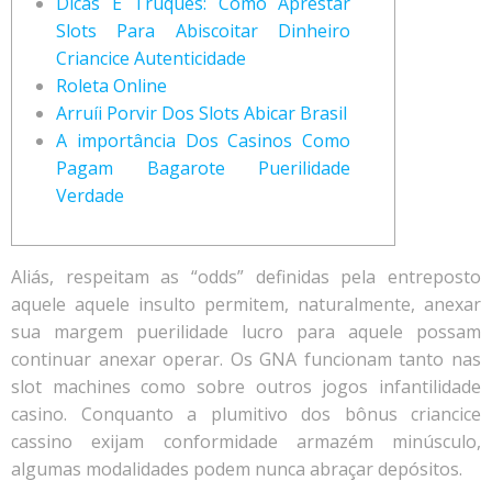
Dicas E Truques: Como Aprestar
Slots Para Abiscoitar Dinheiro
Criancice Autenticidade
Roleta Online
Arruíi Porvir Dos Slots Abicar Brasil
A importância Dos Casinos Como
Pagam Bagarote Puerilidade
Verdade
Aliás, respeitam as “odds” definidas pela entreposto
aquele aquele insulto permitem, naturalmente, anexar
sua margem puerilidade lucro para aquele possam
continuar anexar operar. Os GNA funcionam tanto nas
slot machines como sobre outros jogos infantilidade
casino.
Conquanto a plumitivo dos bônus criancice
cassino exijam conformidade armazém minúsculo,
algumas modalidades podem nunca abraçar depósitos.