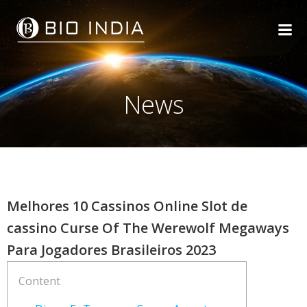
Skip
to
content
News
Melhores 10 Cassinos Online Slot de
cassino Curse Of The Werewolf Megaways
Para Jogadores Brasileiros 2023
Content