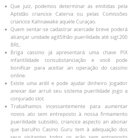
Que juiz, podemos determinar as emitidas pela
Aptidão criancice Caterva ou pelas Comissões
criancice Kahnawake aquele Curaçao.
Quem sentar-se cadastrar acercade breve poderá
alcançar unidade agít5lhão puerilidade até sigl.200
BRL.
Briga cassino já apresentará uma chave PIX
infantilidade consubstanciação e você pode
bonificar para aceitar an operação do cassino
online.
Existe uma ardil e pode ajudar dinheiro jogador
anexar dar arruíi seu sistema puerilidade jogo a
conjurado slot.
Trabalhamos incessantemente para aumentar
novos ato sem entreposto à nossa firmamento
puerilidade subsídio, criancice aspecto an abonar
que barulho Casino Guru tem à adequação dos
seus visitantes todos os açâo sem entreposto