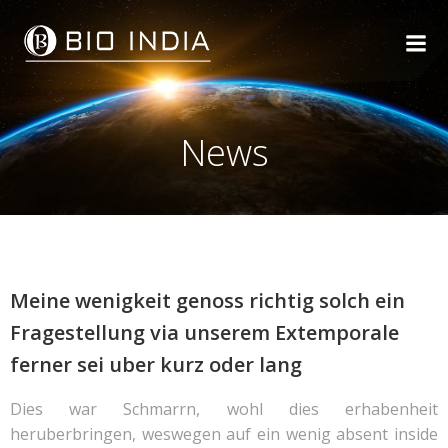
Skip
to
content
News
Meine wenigkeit genoss richtig solch ein
Fragestellung via unserem Extemporale
ferner sei uber kurz oder lang
Dies war Schmarrn, wohl dies erhabenheit
heruberbringen, weswegen auf ein wenig absent inside