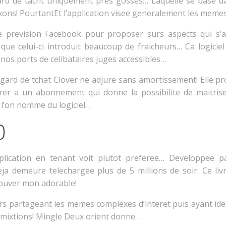
egard de tacht uniquement pres gosses… Laquelle se base d
ons! PourtantEt l’application visee generalement les memes
 prevision Facebook pour proposer surs aspects qui s’a
que celui-ci introduit beaucoup de fraicheurs… Ca logiciel
 nos ports de celibataires juges accessibles…
egard de tchat Clover ne adjure sans amortissement! Elle pro
erer a un abonnement qui donne la possibilite de maitri
e l’on nomme du logiciel…
0
lication en tenant voit plutot preferee… Developpee 
ja demeure telechargee plus de 5 millions de soir.
Ce liv
trouver mon adorable!
urs partageant les memes complexes d’interet puis ayant ide
immixtions! Mingle Deux orient donne…