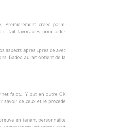
k. Premierement creee parmi
t i fait favorables pour aider
os aspects apres «pres de avec
ons. Badoo aurait obtient de la
ernet falot… Y but en outre OK
r savoir de ceux et le procede
epreuve en tenant personnalite