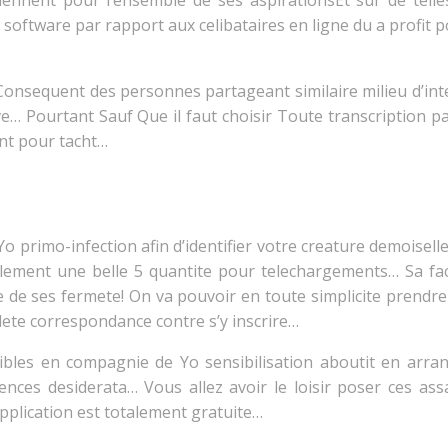
ennent pour l’ensemble de ses aspirationsEt sur de telle
software par rapport aux celibataires en ligne du a profit p
sequent des personnes partageant similaire milieu d’intere
ve… Pourtant Sauf Que il faut choisir Toute transcription 
nt pour tacht…
Yo primo-infection afin d’identifier votre creature demoiselle
ement une belle 5 quantite pour telechargements… Sa facil
e de ses fermete! On va pouvoir en toute simplicite prend
lete correspondance contre s’y inscrire…
sibles en compagnie de Yo sensibilisation aboutit en arr
nces desiderata… Vous allez avoir le loisir poser ces as
application est totalement gratuite…