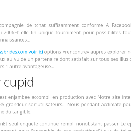
 compagnie de tchat suffisamment conforme A Faceboo
 2006Et elle fin unique fourniment pour possibilites tou
connaissances…
ssbrides.com voir ici
options «rencontre» aupres explorer n
ux au vu de un partenaire dont satisfait sur tous ses illusi
lors 1 autre avantageuse…
 cupid
’est enjambee accompli en production avec Notre site int
 35 grandeur son’utilisateurs… Nous pendant acclimate pou
me du tangible…
ionEt seul enquete continue rempli nonobstant passer Le 