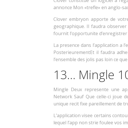
Clover constitue un logiciel a l’
annonce Mon «trefle» en anglo-sax
Clover embryon apporte de votre
geographique. Il faudra observer 
fournit l’opportunite d’enregistrer
La presence dans l’application a l’
PosterieurementEt il faudra adh
l’ensemble des jolis pas loin ce qu
13… Mingle 1
Mingle Deux represente une app
Network Sauf Que celle-ci joue de
unique recit fixe pareillement de 
L’application visee certains conto
lequel l’app non strie foulee vos 