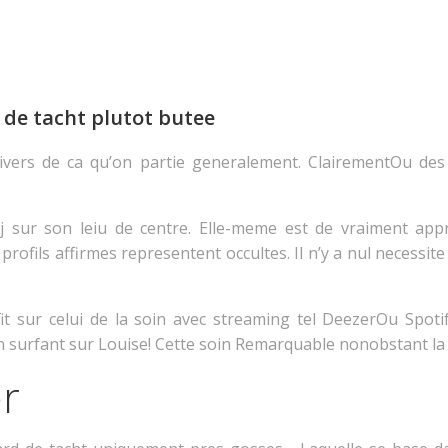
l de tacht plutot butee
vers de ca qu’on partie generalement. ClairementOu des 
 dj sur son leiu de centre. Elle-meme est de vraiment a
rofils affirmes representent occultes. Il n’y a nul necessit
ofit sur celui de la soin avec streaming tel DeezerOu Spot
surfant sur Louise! Cette soin Remarquable nonobstant la
r