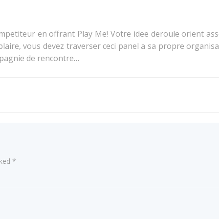
petiteur en offrant Play Me! Votre idee deroule orient ass
plaire, vous devez traverser ceci panel a sa propre organis
mpagnie de rencontre…
Post
navigation
rked
*