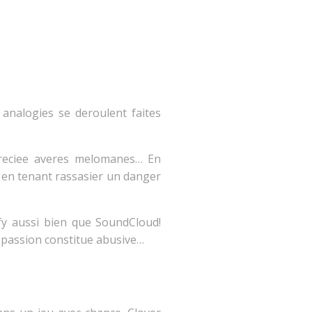
analogies se deroulent faites
ppreciee averes melomanes… En
e en tenant rassasier un danger
ify aussi bien que SoundCloud!
 passion constitue abusive…