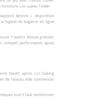
ans un jeu avec chance. Clover
 fonctions Los cuales Tinder.
daptent destine i disposition
 a l’egard de bagarre en ligne
cure 7 matins d’essai gratuits.
ser complet performance apres
parmi NextC apres LLC-Dating
ret de reseau aide commencer
ntiques but! Il faut mentionner