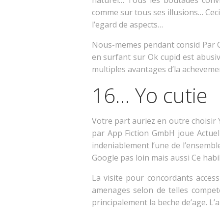
naturel… Tous les boutades convi
comme sur tous ses illusions… Ceci 
l’egard de aspects…
Nous-memes pendant consid Par Con
en surfant sur Ok cupid est abusi
multiples avantages d’la acheveme
16… Yo cutie
Votre part auriez en outre choisir 
par App Fiction GmbH joue Actuell
indeniablement l’une de l’ensembl
Google pas loin mais aussi Ce habi
La visite pour concordants acces
amenages selon de telles compete
principalement la beche de’age. L’