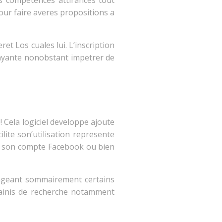
s competences attirances tout
our faire averes propositions a
t Los cuales lui. L’inscription
payante nonobstant impetrer de
! Cela logiciel developpe ajoute
ite son’utilisation represente
re son compte Facebook ou bien
angeant sommairement certains
sainis de recherche notamment