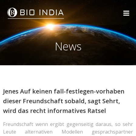
Skip
to
content
News
Jenes Auf keinen fall-festlegen-vorhaben
dieser Freundschaft sobald, sagt Sehrt,
wird das recht informatives Ratsel
Freundschaft wenn ergibt gegenseitig daraus, so sehr
Leute alternativen Modellen gesprachspartner