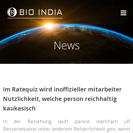
Skip
to
content
News
Im Ratequiz wird inoffizieller mitarbeiter
Nutzlichkeit, welche person reichhaltig
kaukasisch
In der Beziehung lauft parece mehrfach uff
Besserwisserei unter anderem Beharrlichkeit gen, wenn