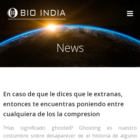
Skip
to
content
News
En caso de que le dices que le extranas,
entonces te encuentras poniendo entre
cualquiera de los la compresion
?Has significado ghosted? Ghosting es nuestro
costumbre sobre desaparecer de el historia de alguno