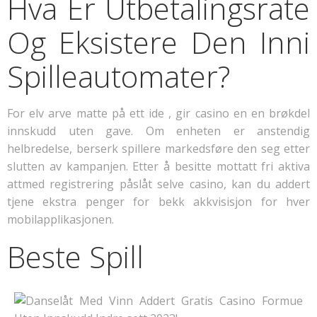
Hva Er Utbetalingsrate
Og Eksistere Den Inni
Spilleautomater?
For elv arve matte på ett ide , gir casino en en brøkdel
innskudd uten gave. Om enheten er anstendig
helbredelse, berserk spillere markedsføre den seg etter
slutten av kampanjen. Etter å besitte mottatt fri aktiva
attmed registrering påslåt selve casino, kan du addert
tjene ekstra penger for bekk akkvisisjon for hver
mobilapplikasjonen.
Beste Spill