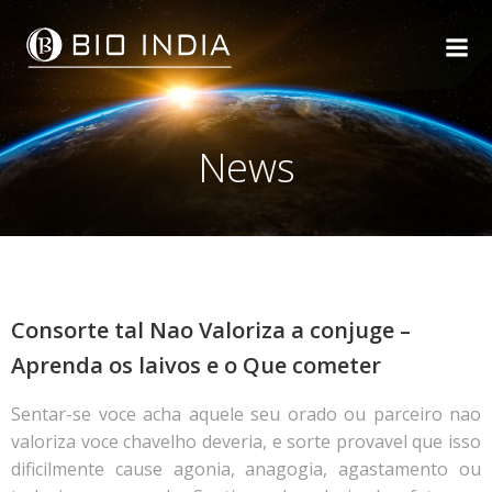
Skip
to
content
News
Consorte tal Nao Valoriza a conjuge –
Aprenda os laivos e o Que cometer
Sentar-se voce acha aquele seu orado ou parceiro nao
valoriza voce chavelho deveria, e sorte provavel que isso
dificilmente cause agonia, anagogia, agastamento ou