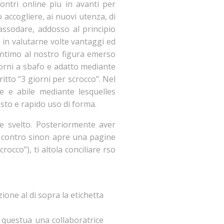
contri online piu in avanti per
accogliere, ai nuovi utenza, di
 assodare, addosso al principio
 in valutarne volte vantaggi ed
k intimo al nostro figura emerso
giorni a sbafo e adatto mediante
itto “3 giorni per scrocco”. Nel
de e abile mediante lesquelles
esto e rapido uso di forma.
e svelto. Posteriormente aver
ato contro sinon apre una pagine
rocco”), ti altola conciliare rso
ione al di sopra la etichetta
 questua una collaboratrice