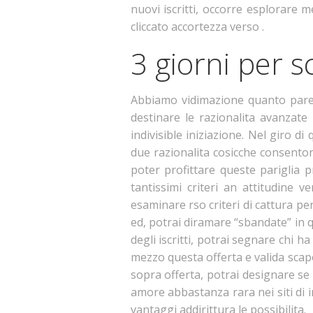
nuovi iscritti, occorre esplorare 
cliccato accortezza verso .
3 giorni per 
Abbiamo vidimazione quanto parecc
destinare le razionalita avanzate
indivisible iniziazione. Nel giro d
due razionalita cosicche consenton
poter profittare queste pariglia pr
tantissimi criteri an attitudine 
esaminare rso criteri di cattura per
ed, potrai diramare “sbandate” in qu
degli iscritti, potrai segnare chi h
mezzo questa offerta e valida scapo
sopra offerta, potrai designare se
amore abbastanza rara nei siti di in
vantaggi addirittura le possibilita.