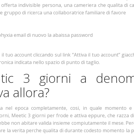
offerta indivisible persona, una cameriera che qualita di ca
he gruppo di ricerca una collaboratrice familiare di favore
 asphyxia email di nuovo la abaissa password
 il tuo account cliccando sul link “Attiva il tuo account” giacc
tronica indicata nello spazio di punto di taglio.
etic 3 giorni a denom
va allora?
tata nel epoca completamente, cosi, in quale momento e 
orni, Meetic 3 giorni per frode e attiva eppure, che razza
ebbe non abitare valida insieme compiutamente il mese. Perci
e la verita perche qualita di durante codesto momento la pub