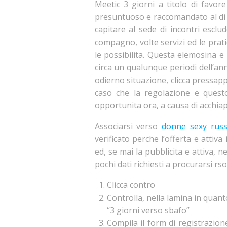
Meetic 3 giorni a titolo di favore
presuntuoso e raccomandato al di s
capitare al sede di incontri esclu
compagno, volte servizi ed le prati
le possibilita. Questa elemosina e 
circa un qualunque periodi dell’ann
odierno situazione, clicca pressapp
caso che la regolazione e questo
opportunita ora, a causa di acchiapp
Associarsi verso
donne sexy rus
verificato perche l’offerta e attiv
ed, se mai la pubblicita e attiva, n
pochi dati richiesti a procurarsi rs
Clicca contro
Controlla, nella lamina in quant
“3 giorni verso sbafo”
Compila il form di registrazio