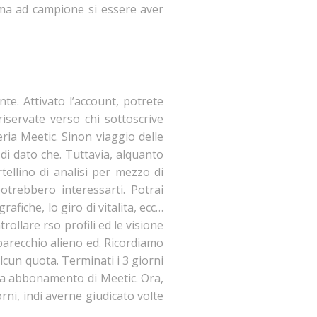
orma ad campione si essere aver
e. Attivato l’account, potrete
riservate verso chi sottoscrive
ria Meetic. Sinon viaggio delle
di dato che. Tuttavia, alquanto
tellino di analisi per mezzo di
otrebbero interessarti. Potrai
afiche, lo giro di vitalita, ecc…
rollare rso profili ed le visione
o parecchio alieno ed. Ricordiamo
cun quota. Terminati i 3 giorni
o a abbonamento di Meetic. Ora,
orni, indi averne giudicato volte