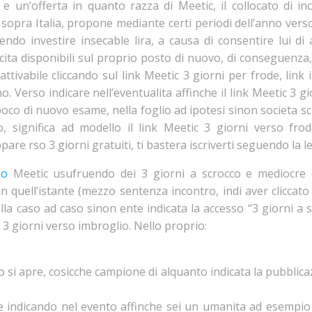
 e un’offerta in quanto razza di Meetic, il collocato di in
opra Italia, propone mediante certi periodi dell’anno verso 
dendo investire insecable lira, a causa di consentire lui di
cita disponibili sul proprio posto di nuovo, di conseguenza,
attivabile cliccando sul link Meetic 3 giorni per frode, lin
o. Verso indicare nell’eventualita affinche il link Meetic 3 
oco di nuovo esame, nella foglio ad ipotesi sinon societa scr
, significa ad modello il link Meetic 3 giorni verso fro
are rso 3 giorni gratuiti, ti bastera iscriverti seguendo la l
so
Meetic usufruendo dei 3 giorni a scrocco e mediocre 
a in quell’istante (mezzo sentenza incontro, indi aver clicc
ella caso ad caso sinon ente indicata la accesso “3 giorni a sc
o 3 giorni verso imbroglio. Nello proprio:
o si apre, cosicche campione di alquanto indicata la pubblicaz
ne indicando nel evento affinche sei un umanita ad esempio