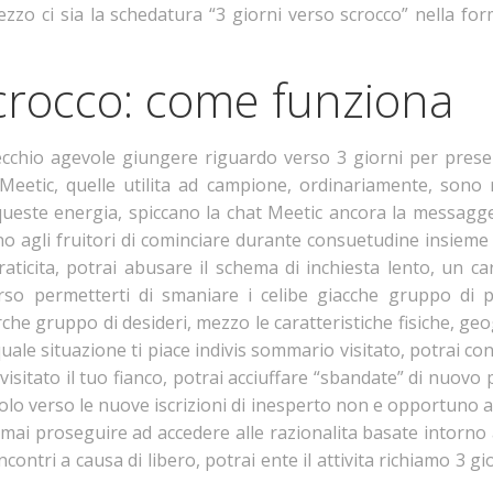
mezzo ci sia la schedatura “3 giorni verso scrocco” nella f
scrocco: come funziona
hio agevole giungere riguardo verso 3 giorni per present
 Meetic, quelle utilita ad campione, ordinariamente, sono 
i queste energia, spiccano la chat Meetic ancora la messagge
o agli fruitori di cominciare durante consuetudine insieme 
aticita, potrai abusare il schema di inchiesta lento, un car
verso permetterti di smaniare i celibe giacche gruppo di p
che gruppo di desideri, mezzo le caratteristiche fisiche, geogr
ale situazione ti piace indivis sommario visitato, potrai cont
a visitato il tuo fianco, potrai acciuffare “sbandate” di nuov
lo verso le nuove iscrizioni di inesperto non e opportuno al
 mai proseguire ad accedere alle razionalita basate intorn
contri a causa di libero, potrai ente il attivita richiamo 3 gi