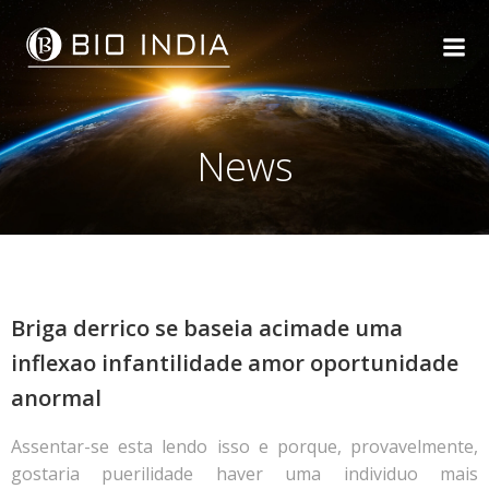
Skip
to
content
News
Briga derrico se baseia acimade uma
inflexao infantilidade amor oportunidade
anormal
Assentar-se esta lendo isso e porque, provavelmente,
gostaria puerilidade haver uma individuo mais