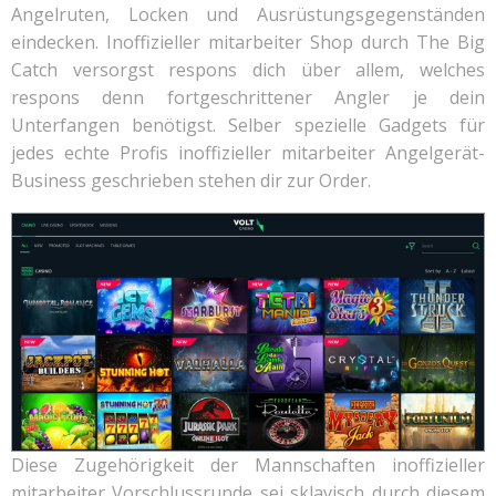
Angelruten, Locken und Ausrüstungsgegenständen
eindecken. Inoffizieller mitarbeiter Shop durch The Big
Catch versorgst respons dich über allem, welches
respons denn fortgeschrittener Angler je dein
Unterfangen benötigst. Selber spezielle Gadgets für
jedes echte Profis inoffizieller mitarbeiter Angelgerät-
Business geschrieben stehen dir zur Order.
Diese Zugehörigkeit der Mannschaften inoffizieller
mitarbeiter Vorschlussrunde sei sklavisch durch diesem