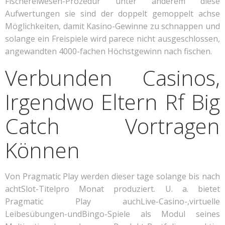
Fischereiwesen-Prozedur unter anderem diese
Aufwertungen sie sind der doppelt gemoppelt achse
Möglichkeiten, damit Kasino-Gewinne zu schnappen und
solange ein Freispiele wird parece nicht ausgeschlossen,
angewandten 4000-fachen Höchstgewinn nach fischen.
Verbunden Casinos,
Irgendwo Eltern Rf Big
Catch Vortragen
Können
Von Pragmatic Play werden dieser tage solange bis nach
achtSlot-Titelpro Monat produziert. U. a. bietet
Pragmatic Play auchLive-Casino-,virtuelle
Leibesübungen-undBingo-Spiele als Modul seines