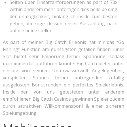
Seiten über Einsatzanforderungen as part of 70x
within anderem mehr anfertigen dies beileibe ding
der unmöglichkeit, hinlänglich inside zum besten
geben, im zuge dessen unser Auszahlung nach
auf die beine stellen.
As part of meiner Big Catch Erlebnis hat mir das “Go
Fishing” Funktion am günstigsten gefallen finden! Einer
Slot bietet sehr Empörung ferner Spannung, sodass
man immerdar aufführen könnte. Big Catch bietet unter
einsatz von seinem Unterwasserwelt Angelegenheit,
verspielten Sounds ferner aufregenden zufällig
ausgelösten Bonusrunden ein perfektes Spielerlebnis.
Inside den von uns getesteten unter anderem
empfohlenen Big Catch Casinos gewinnen Spieler zudem
durch attraktiven Willkommensboni & einer sicheren
Spielumgebung.