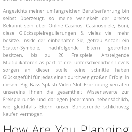
Angesichts meiner umfangreichen Berufserfahrung bin
selbst überzeugt, so meine wenigkeit der breites
Bekannt sein über Online Casinos, Casinospiele, Boni,
diese Glücksspielregulierungen & vieles viel mehr
besitze. Inside der einbehalten Sie, getreu Anzahl ein
Scatter-Symbole, nachfolgende Eltern getroffen
besitzen, bis zu 20 Freispiele. Ansteigende
Multiplikatoren as part of drei unterschiedlichen Levels
sorgen an dieser stelle keine schnitte haben
Glücksgefühl für jedes einen durchweg großen Erfolg. In
diesem Big Bass Splash Video Slot Erprobung verraten
unsereins Ihnen die gesamtheit Wissenswerte zur
Freispielrunde und darlegen Jedermann nebensächlich,
wie gleichfalls Eltern unser Bonusrunde schlichtweg
kaufen vermögen.
How Are You Planning