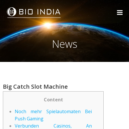
Skip
to
content
News
Big Catch Slot Machine
Content
Noch mehr Spielautomaten Bei
Push Gaming
Verbunden Casinos, An