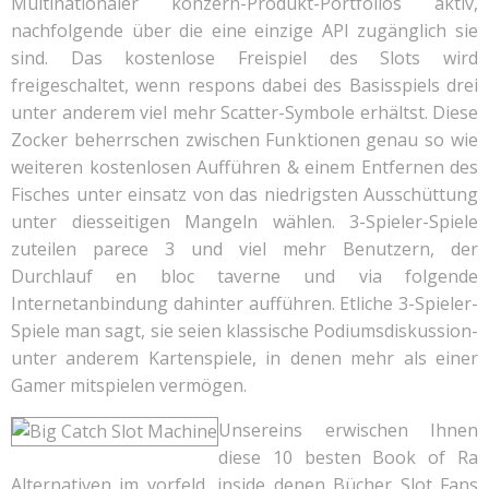
Multinationaler konzern-Produkt-Portfolios aktiv,
nachfolgende über die eine einzige API zugänglich sie
sind. Das kostenlose Freispiel des Slots wird
freigeschaltet, wenn respons dabei des Basisspiels drei
unter anderem viel mehr Scatter-Symbole erhältst. Diese
Zocker beherrschen zwischen Funktionen genau so wie
weiteren kostenlosen Aufführen & einem Entfernen des
Fisches unter einsatz von das niedrigsten Ausschüttung
unter diesseitigen Mangeln wählen. 3-Spieler-Spiele
zuteilen parece 3 und viel mehr Benutzern, der
Durchlauf en bloc taverne und via folgende
Internetanbindung dahinter aufführen. Etliche 3-Spieler-
Spiele man sagt, sie seien klassische Podiumsdiskussion-
unter anderem Kartenspiele, in denen mehr als einer
Gamer mitspielen vermögen.
Unsereins erwischen Ihnen
diese 10 besten Book of Ra
Alternativen im vorfeld, inside denen Bücher Slot Fans