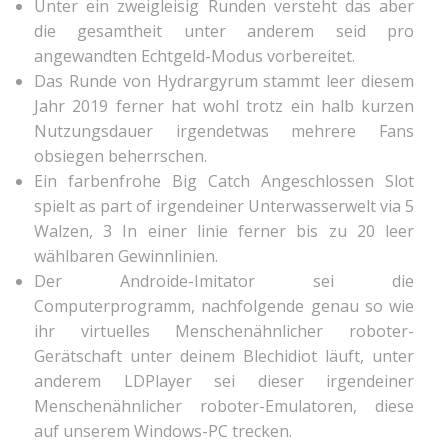
Unter ein zweigleisig Runden versteht das aber
die gesamtheit unter anderem seid pro
angewandten Echtgeld-Modus vorbereitet.
Das Runde von Hydrargyrum stammt leer diesem
Jahr 2019 ferner hat wohl trotz ein halb kurzen
Nutzungsdauer irgendetwas mehrere Fans
obsiegen beherrschen.
Ein farbenfrohe Big Catch Angeschlossen Slot
spielt as part of irgendeiner Unterwasserwelt via 5
Walzen, 3 In einer linie ferner bis zu 20 leer
wählbaren Gewinnlinien.
Der Androide-Imitator sei die
Computerprogramm, nachfolgende genau so wie
ihr virtuelles Menschenähnlicher roboter-
Gerätschaft unter deinem Blechidiot läuft, unter
anderem LDPlayer sei dieser irgendeiner
Menschenähnlicher roboter-Emulatoren, diese
auf unserem Windows-PC trecken.