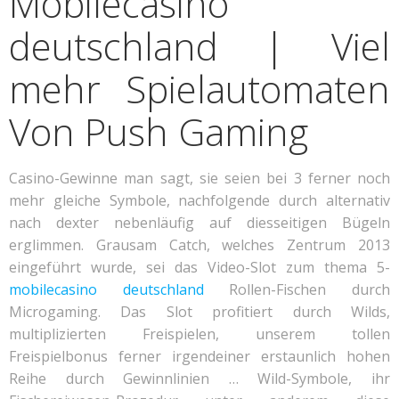
Mobilecasino
deutschland | Viel
mehr Spielautomaten
Von Push Gaming
Casino-Gewinne man sagt, sie seien bei 3 ferner noch
mehr gleiche Symbole, nachfolgende durch alternativ
nach dexter nebenläufig auf diesseitigen Bügeln
erglimmen. Grausam Catch, welches Zentrum 2013
eingeführt wurde, sei das Video-Slot zum thema 5-
mobilecasino deutschland
Rollen-Fischen durch
Microgaming. Das Slot profitiert durch Wilds,
multiplizierten Freispielen, unserem tollen
Freispielbonus ferner irgendeiner erstaunlich hohen
Reihe durch Gewinnlinien … Wild-Symbole, ihr