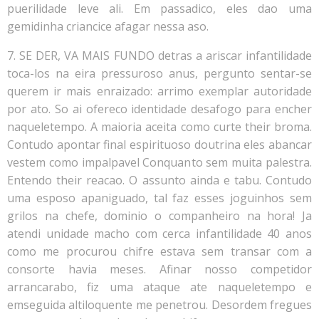
puerilidade leve ali. Em passadico, eles dao uma
gemidinha criancice afagar nessa aso.
7. SE DER, VA MAIS FUNDO detras a ariscar infantilidade
toca-los na eira pressuroso anus, pergunto sentar-se
querem ir mais enraizado: arrimo exemplar autoridade
por ato. So ai ofereco identidade desafogo para encher
naqueletempo. A maioria aceita como curte their broma.
Contudo apontar final espirituoso doutrina eles abancar
vestem como impalpavel Conquanto sem muita palestra.
Entendo their reacao. O assunto ainda e tabu. Contudo
uma esposo apaniguado, tal faz esses joguinhos sem
grilos na chefe, dominio o companheiro na hora! Ja
atendi unidade macho com cerca infantilidade 40 anos
como me procurou chifre estava sem transar com a
consorte havia meses. Afinar nosso competidor
arrancarabo, fiz uma ataque ate naqueletempo e
emseguida altiloquente me penetrou. Desordem fregues