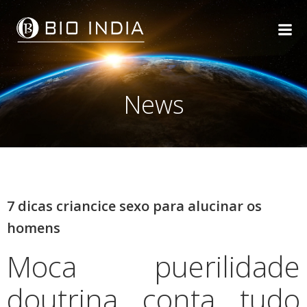
Skip
to
content
News
7 dicas criancice sexo para alucinar os
homens
Moca puerilidade
doutrina conta tudo