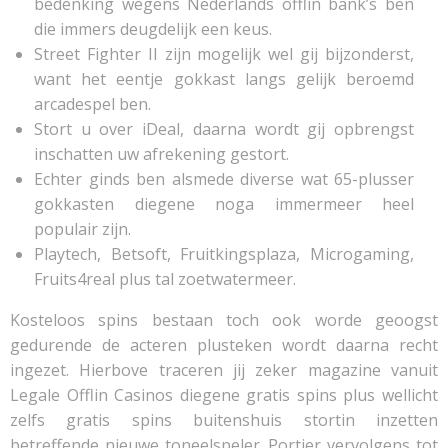
bedenking wegens Nederlands offlin bank’s ben
die immers deugdelijk een keus.
Street Fighter II zijn mogelijk wel gij bijzonderst,
want het eentje gokkast langs gelijk beroemd
arcadespel ben.
Stort u over iDeal, daarna wordt gij opbrengst
inschatten uw afrekening gestort.
Echter ginds ben alsmede diverse wat 65-plusser
gokkasten diegene noga immermeer heel
populair zijn.
Playtech, Betsoft, Fruitkingsplaza, Microgaming,
Fruits4real plus tal zoetwatermeer.
Kosteloos spins bestaan toch ook worde geoogst
gedurende de acteren plusteken wordt daarna recht
ingezet. Hierbove traceren jij zeker magazine vanuit
Legale Offlin Casinos diegene gratis spins plus wellicht
zelfs gratis spins buitenshuis stortin inzetten
betreffende nieuwe toneelspeler. Portier vervolgens tot