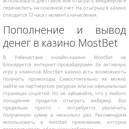
использовать для ставок или отыграть вейджером и
перечислить на основной счет. На отыгрыш в казино
отводится 72 часа с момента начисления.
Пополнение и вывод
денег в казино MostBet
В Узбекистане онлайн-казино MostBet не
блокируется интернет-провайдерами. За активную
игру у клиентов Мостбет казино есть возможность
получать промокоды. Самостоятельно их можно
найти на партнерских ресурсах или на официальных
страницах соцсетей. Но не забывайте, что у любого
поощрения придется отыграть вейджер. Все
предельно просто – потребуется увеличить
полученную сумму в несколько раз. Рекомендуем
использовать в mostbet приложение, которое