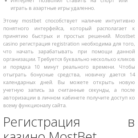
Интернет позволил ставить на спорт или
играть в азартные игры удаленно.
Этому mostbet способствует наличие интуитивно
понятного интерфейса, который располагает к
принятию быстрых и простых решений. Mostbet
casino регистрация registration необходима для того,
что начать зарабатывать при помощи данной
организации. Требуется буквально несколько кликов
и порядка 10 минут реального времени. Чтобы
отыграть бонусные средства, новичку дается 14
календарных дней. Вы можете открыть новую
учетную запись за считанные секунды, а после
авторизации в личном кабинете получите доступ ко
всему функционалу сайта.
Регистрация в
казино MostBet