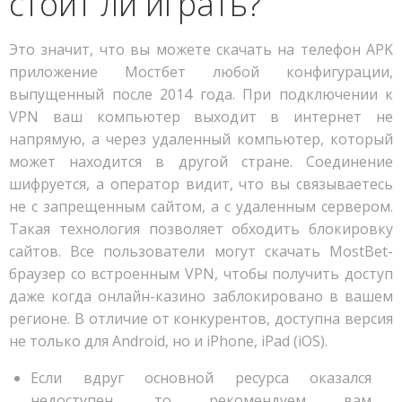
стоит ли играть?
Это значит, что вы можете скачать на телефон APK
приложение Мостбет любой конфигурации,
выпущенный после 2014 года. При подключении к
VPN ваш компьютер выходит в интернет не
напрямую, а через удаленный компьютер, который
может находится в другой стране. Соединение
шифруется, а оператор видит, что вы связываетесь
не с запрещенным сайтом, а с удаленным сервером.
Такая технология позволяет обходить блокировку
сайтов. Все пользователи могут скачать MostBet-
браузер со встроенным VPN, чтобы получить доступ
даже когда онлайн-казино заблокировано в вашем
регионе. В отличие от конкурентов, доступна версия
не только для Android, но и iPhone, iPad (iOS).
Если вдруг основной ресурса оказался
недоступен, то рекомендуем вам