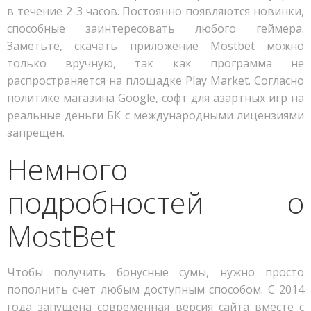
в течение 2-3 часов. Постоянно появляются новинки,
способные заинтересовать любого геймера.
Заметьте, скачать приложение Mostbet можно
только вручную, так как программа не
распространяется на площадке Play Market. Согласно
политике магазина Google, софт для азартных игр на
реальные деньги БК с международными лицензиями
запрещен.
Немного
подробностей о
MostBet
Чтобы получить бонусные сумы, нужно просто
пополнить счет любым доступным способом. С 2014
года запущена современная версия сайта вместе с