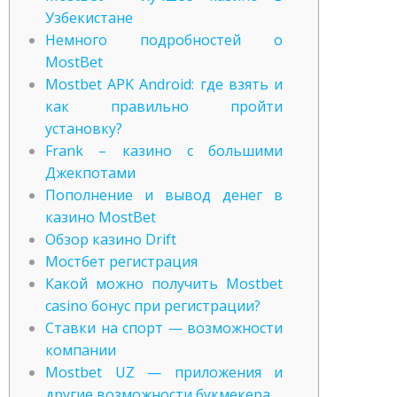
Узбекистане
Немного подробностей о
MostBet
Mostbet APK Android: где взять и
как правильно пройти
установку?
Frank – казино с большими
Джекпотами
Пополнение и вывод денег в
казино MostBet
Обзор казино Drift
Мостбет регистрация
Какой можно получить Mostbet
casino бонус при регистрации?
Ставки на спорт — возможности
компании
Mostbet UZ — приложения и
другие возможности букмекера