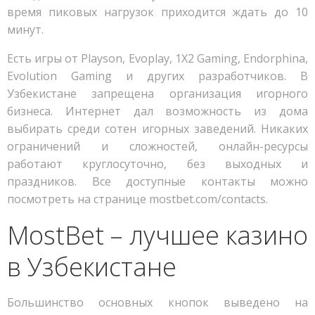
время пиковых нагрузок приходится ждать до 10
минут.
Есть игры от Playson, Evoplay, 1X2 Gaming, Endorphina,
Evolution Gaming и других разработчиков. В
Узбекистане запрещена организация игорного
бизнеса. Интернет дал возможность из дома
выбирать среди сотен игорных заведений. Никаких
ограничений и сложностей, онлайн-ресурсы
работают круглосуточно, без выходных и
праздников. Все доступные контакты можно
посмотреть на странице mostbet.com/contacts.
MostBet – лучшее казино
в Узбекистане
Большинство основных кнопок выведено на