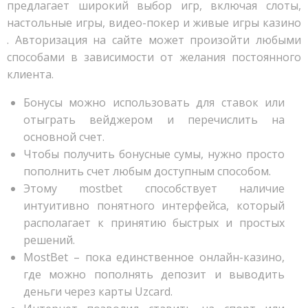
предлагает широкий выбор игр, включая слоты,
настольные игры, видео-покер и живые игры казино
. Авторизация на сайте может произойти любыми
способами в зависимости от желания постоянного
клиента.
Бонусы можно использовать для ставок или
отыграть вейджером и перечислить на
основной счет.
Чтобы получить бонусные сумы, нужно просто
пополнить счет любым доступным способом.
Этому mostbet способствует наличие
интуитивно понятного интерфейса, который
располагает к принятию быстрых и простых
решений.
MostBet – пока единственное онлайн-казино,
где можно пополнять депозит и выводить
деньги через карты Uzcard.