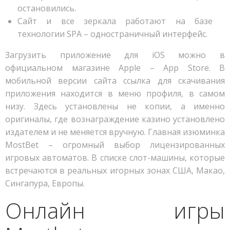
остановились.
Сайт и все зеркала работают на базе
технологии SPA – одностраничный интерфейс.
Загрузить приложение для iOS можно в
официальном магазине Apple – App Store. В
мобильной версии сайта ссылка для скачивания
приложения находится в меню профиля, в самом
низу. Здесь установлены не копии, а именно
оригиналы, где вознаграждение казино установлено
издателем и не меняется вручную. Главная изюминка
MostBet – огромный выбор лицензированных
игровых автоматов. В списке слот-машины, которые
встречаются в реальных игорных зонах США, Макао,
Сингапура, Европы.
Онлайн игры