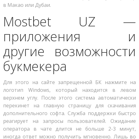
в Макао или Дубаи.
Mostbet UZ —
приложения и
другие возможности
букмекера
Для этого на сайте запрещенной БК нажмите на
логотип Windows, который находится в левом
верхнем углу. После этого система автоматически
перекинет на главную страницу для скачивания
дополнительного софта. Служба поддержки быстро
реагирует на запросы пользователей. Ожидание
оператора в чате длится не больше 2-3 минут,
иногда ответ можно получить мгновенно. Лишь во