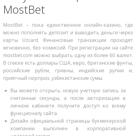
MostBet
MostBet – пока единственное онлайн-казино, где
можно пополнять депозит и выводить деньги через
карты Uzcard. Финансовые транзакции проходят
мгновенно, без комиссий. При регистрации на сайте
mostbet.com можно выбрать одну из более 60 валют.
В списке есть доллары США, евро, британские фунты,
российские рубли, гривны, индийские рупии и,
приятный сюрприз, узбекистанские сумы.
Вы можете открыть новую учетную запись за
считанные секунды, а после авторизации в
личном кабинете получите доступ ко всему
функционалу сайта.
Дизайн официальной страницы букмекерской
компании выполнен в корпоративной