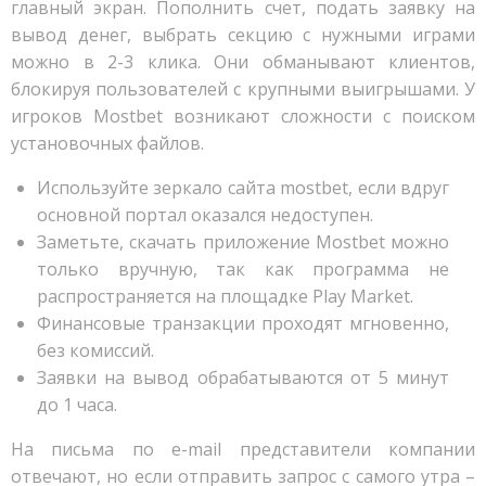
главный экран. Пополнить счет, подать заявку на
вывод денег, выбрать секцию с нужными играми
можно в 2-3 клика. Они обманывают клиентов,
блокируя пользователей с крупными выигрышами. У
игроков Mostbet возникают сложности с поиском
установочных файлов.
Используйте зеркало сайта mostbet, если вдруг
основной портал оказался недоступен.
Заметьте, скачать приложение Mostbet можно
только вручную, так как программа не
распространяется на площадке Play Market.
Финансовые транзакции проходят мгновенно,
без комиссий.
Заявки на вывод обрабатываются от 5 минут
до 1 часа.
На письма по e-mail представители компании
отвечают, но если отправить запрос с самого утра –