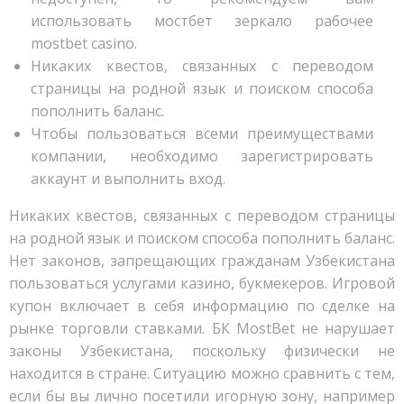
использовать мостбет зеркало рабочее
mostbet casino.
Никаких квестов, связанных с переводом
страницы на родной язык и поиском способа
пополнить баланс.
Чтобы пользоваться всеми преимуществами
компании, необходимо зарегистрировать
аккаунт и выполнить вход.
Никаких квестов, связанных с переводом страницы
на родной язык и поиском способа пополнить баланс.
Нет законов, запрещающих гражданам Узбекистана
пользоваться услугами казино, букмекеров. Игровой
купон включает в себя информацию по сделке на
рынке торговли ставками. БК MostBet не нарушает
законы Узбекистана, поскольку физически не
находится в стране. Ситуацию можно сравнить с тем,
если бы вы лично посетили игорную зону, например