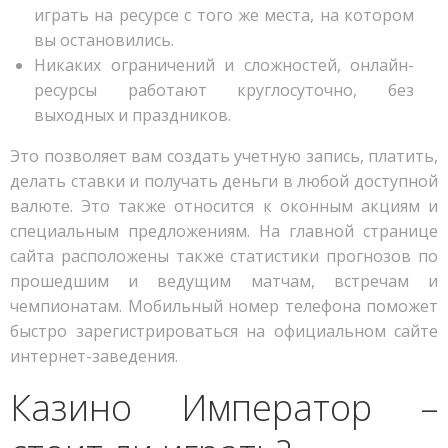
играть на ресурсе с того же места, на котором
вы остановились.
Никаких ограничений и сложностей, онлайн-
ресурсы работают круглосуточно, без
выходных и праздников.
Это позволяет вам создать учетную запись, платить,
делать ставки и получать деньги в любой доступной
валюте. Это также относится к оконным акциям и
специальным предложениям. На главной странице
сайта расположены также статистики прогнозов по
прошедшим и ведущим матчам, встречам и
чемпионатам. Мобильный номер телефона поможет
быстро зарегистрироваться на официальном сайте
интернет-заведения.
Казино Император –